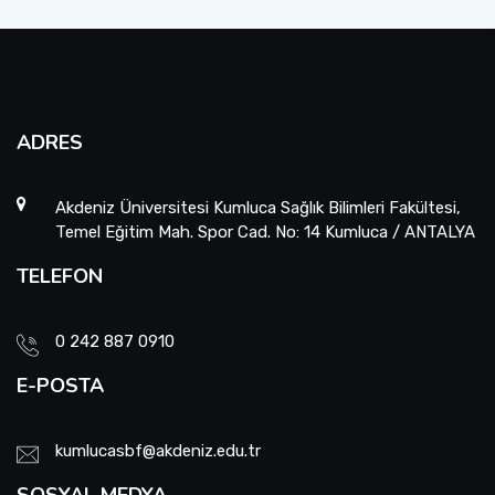
Sıfır Atık Yönetim Sistemi Alt Komisyonu
Sosyal Komite Komisyonu
ADRES
Sosyal Medya Komisyonu
Akdeniz Üniversitesi Kumluca Sağlık Bilimleri Fakültesi,
Stratejik Planlama Komisyonu
Temel Eğitim Mah. Spor Cad. No: 14 Kumluca / ANTALYA
Ulusal/ Uluslararası İlişkiler Koordinatörlüğü
TELEFON
Yemin Töreni Komisyonu
0 242 887 0910
E-POSTA
kumlucasbf@akdeniz.edu.tr