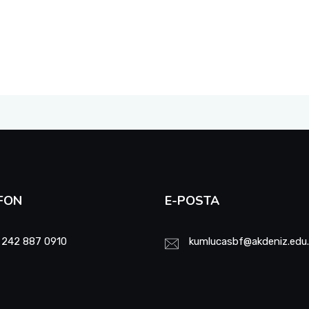
FON
E-POSTA
 242 887 0910
kumlucasbf@akdeniz.edu.