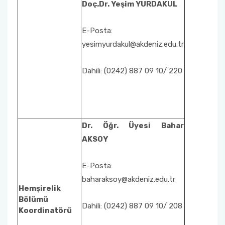
Doç.Dr. Yeşim YURDAKUL
Sıfır Atık Yönetim Sistemi Alt Komisyonu
E-Posta:
yesimyurdakul@akdeniz.edu.tr
Sosyal Komite Komisyonu
Dahili: (0242) 887 09 10/ 220
Sosyal Medya Komisyonu
Stratejik Planlama Komisyonu
Ulusal/ Uluslararası İlişkiler Koordinatörlüğü
Dr. Öğr. Üyesi Bahar
AKSOY
Yemin Töreni Komisyonu
E-Posta:
baharaksoy@akdeniz.edu.tr
Hemşirelik
Bölümü
Dahili: (0242) 887 09 10/ 208
Koordinatörü