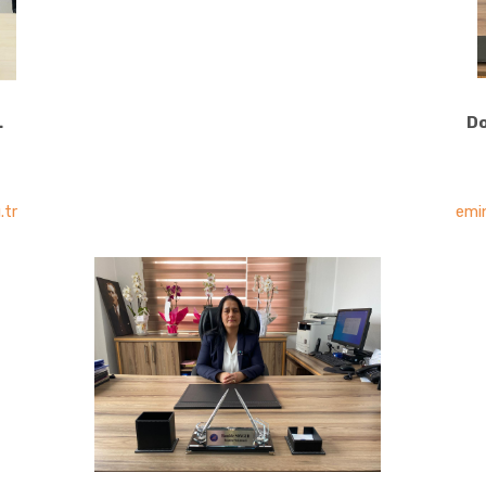
L
Do
.tr
emi