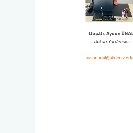
Sosyal Komite Komisyonu
Sosyal Medya Komisyonu
Doç.Dr. Aysun ÜNA
Stratejik Planlama Komisyonu
Dekan Yardımcısı
Ulusal/ Uluslararası İlişkiler Koordinatörlüğü
aysununal@akdeniz.edu
Yemin Töreni Komisyonu