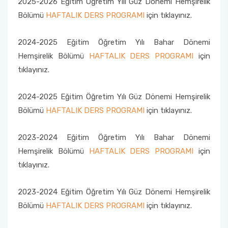
2025-2026 Eğitim Öğretim Yılı Güz Dönemi Hemşirelik
Psikiyatri Hemşireliği Anabilim Dalı Formları
‘’Sahada Çocukla Çalışmak’’ konulu seminer ve
atölye çalışması
Bölümü
HAFTALIK DERS PROGRAMI
için tıklayınız.
Halk Sağlığı Hemşireliği Anabilim Dalı
Çocuk Gelişimciler Günü Etkinlikleri Komisyonu
Fakülte Akademik Kurul Raporları
2018 Yılı Etkinlikler
Sınavda Uyulması Gereken Kurallar
Sürekli İyileştirme Plan Formu
Halk Sağlığı Hemşireliği Anabilim Dalı Formları
2024-2025 Eğitim Öğretim Yılı Bahar Dönemi
Ders Eşdeğerlik ve Yatay - Dikey Geçiş
Organizasyon Şeması
Kariyer Planlama
Memnuniyet Anketleri
Komisyonu
Genel Intörnlük Dersi
Hemşirelik Bölümü
HAFTALIK DERS PROGRAMI
için
tıklayınız.
Fakülte Faaliyet Raporları
Akran Yönderliği
Kalite Yönetim Sistemi Revizyon Tablosu
Eğitim Öğretim Koordinasyon Kurulu (EÖKK)
Komisyonlar
Öğrenci Uyum Programı
Düzeltici Önleyici Faaliyetler
2024-2025 Eğitim Öğretim Yılı Güz Dönemi Hemşirelik
Fakülte Tanıtım ve Kariyer Günleri Planlama
Bölümü
HAFTALIK DERS PROGRAMI
için tıklayınız.
Komisyonu
Öğrenci Çalıştayları
2023-2024 Eğitim Öğretim Yılı Bahar Dönemi
Hemşirelik Haftası Etkinlikleri Komisyonu
Değişim Programları
Hemşirelik Bölümü
HAFTALIK DERS PROGRAMI
için
tıklayınız.
Öğrenci Uyum ve Geliştirme Komisyonu
Sosyal Transkript
2023-2024 Eğitim Öğretim Yılı Güz Dönemi Hemşirelik
Ölçme Değerlendirme Komisyonu
Bölümü
HAFTALIK DERS PROGRAMI
için tıklayınız.
Program Değerlendirme Komisyonu