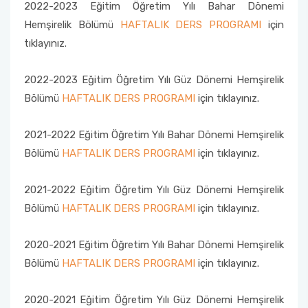
2022-2023 Eğitim Öğretim Yılı Bahar Dönemi
Hemşirelik Bölümü
HAFTALIK DERS PROGRAMI
için
Sıfır Atık Yönetim Sistemi Alt Komisyonu
tıklayınız.
Sosyal Komite Komisyonu
2022-2023 Eğitim Öğretim Yılı Güz Dönemi Hemşirelik
Sosyal Medya Komisyonu
Bölümü
HAFTALIK DERS PROGRAMI
için tıklayınız.
Stratejik Planlama Komisyonu
2021-2022 Eğitim Öğretim Yılı Bahar Dönemi Hemşirelik
Bölümü
HAFTALIK DERS PROGRAMI
için tıklayınız.
Ulusal/ Uluslararası İlişkiler Koordinatörlüğü
2021-2022 Eğitim Öğretim Yılı Güz Dönemi Hemşirelik
Yemin Töreni Komisyonu
Bölümü
HAFTALIK DERS PROGRAMI
için tıklayınız.
2020-2021 Eğitim Öğretim Yılı Bahar Dönemi Hemşirelik
Bölümü
HAFTALIK DERS PROGRAMI
için tıklayınız.
2020-2021 Eğitim Öğretim Yılı Güz Dönemi Hemşirelik