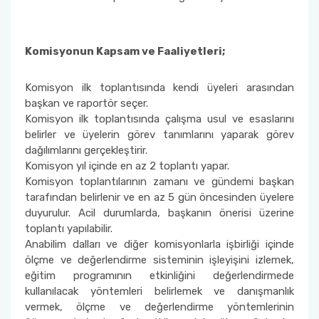
Sıfır Atık Yönetim Sistemi Alt Komisyonu
Komisyonun Kapsam ve Faaliyetleri;
Sosyal Komite Komisyonu
Komisyon ilk toplantısında kendi üyeleri arasından
Sosyal Medya Komisyonu
başkan ve raportör seçer.
Komisyon ilk toplantısında çalışma usul ve esaslarını
belirler ve üyelerin görev tanımlarını yaparak görev
Stratejik Planlama Komisyonu
dağılımlarını gerçekleştirir.
Komisyon yıl içinde en az 2 toplantı yapar.
Ulusal/ Uluslararası İlişkiler Koordinatörlüğü
Komisyon toplantılarının zamanı ve gündemi başkan
tarafından belirlenir ve en az 5 gün öncesinden üyelere
Yemin Töreni Komisyonu
duyurulur. Acil durumlarda, başkanın önerisi üzerine
toplantı yapılabilir.
Anabilim dalları ve diğer komisyonlarla işbirliği içinde
ölçme ve değerlendirme sisteminin işleyişini izlemek,
eğitim programının etkinliğini değerlendirmede
kullanılacak yöntemleri belirlemek ve danışmanlık
vermek, ölçme ve değerlendirme yöntemlerinin