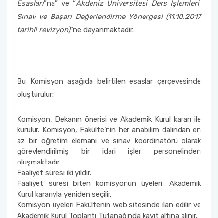
Psikiyatri Hemşireliği Anabilim Dalı Formları
‘’Sahada Çocukla Çalışmak’’ konulu seminer ve
Esasları
”na” ve “
Akdeniz Üniversitesi Ders İşlemleri,
atölye çalışması
Halk Sağlığı Hemşireliği Anabilim Dalı
Çocuk Gelişimciler Günü Etkinlikleri Komisyonu
Sınav ve Başarı Değerlendirme Yönergesi (11.10.2017
Fakülte Akademik Kurul Raporları
2018 Yılı Etkinlikler
Sınavda Uyulması Gereken Kurallar
Sürekli İyileştirme Plan Formu
Halk Sağlığı Hemşireliği Anabilim Dalı Formları
tarihli revizyon)
”ne dayanmaktadır.
Ders Eşdeğerlik ve Yatay - Dikey Geçiş
Organizasyon Şeması
Kariyer Planlama
Memnuniyet Anketleri
Komisyonu
Genel Intörnlük Dersi
Fakülte Faaliyet Raporları
Akran Yönderliği
Kalite Yönetim Sistemi Revizyon Tablosu
Eğitim Öğretim Koordinasyon Kurulu (EÖKK)
Bu Komisyon aşağıda belirtilen esaslar çerçevesinde
Komisyonlar
Öğrenci Uyum Programı
Düzeltici Önleyici Faaliyetler
oluşturulur:
Fakülte Tanıtım ve Kariyer Günleri Planlama
Komisyonu
Öğrenci Çalıştayları
Komisyon, Dekanın önerisi ve Akademik Kurul kararı ile
kurulur. Komisyon, Fakülte’nin her anabilim dalından en
Hemşirelik Haftası Etkinlikleri Komisyonu
az bir öğretim elemanı ve sınav koordinatörü olarak
Değişim Programları
görevlendirilmiş bir idari işler personelinden
oluşmaktadır.
Öğrenci Uyum ve Geliştirme Komisyonu
Sosyal Transkript
Faaliyet süresi iki yıldır.
Faaliyet süresi biten komisyonun üyeleri, Akademik
Ölçme Değerlendirme Komisyonu
Kurul kararıyla yeniden seçilir.
Komisyon üyeleri Fakültenin web sitesinde ilan edilir ve
Program Değerlendirme Komisyonu
Akademik Kurul Toplantı Tutanağında kayıt altına alınır.