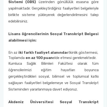
Sistemi (OBS)
üzerinden gönüllülük esasına göre
yapılmaktadır. Gerçekleştirdiğiniz faaliyetleri belgeleriyle
Sıfır Atık Yönetim Sistemi Alt Komisyonu
birlikte sisteme yükleyerek değerlendirilmesini talep
edebilirsiniz.
Sosyal Komite Komisyonu
Lisans öğrencilerinin Sosyal Transkript Belgesi
Sosyal Medya Komisyonu
alabilmesi için:
Stratejik Planlama Komisyonu
En az
iki farklı faaliyet alanında
etkinlik göstermesi,
Toplamda
en az 100 puan
elde etmesi gerekmektedir.
Ulusal/ Uluslararası İlişkiler Koordinatörlüğü
Kumluca Sağlık Bilimleri Fakültesi olarak tüm
öğrencilerimizi eğitim hayatları boyunca
Yemin Töreni Komisyonu
gerçekleştirdikleri sosyal, bilimsel ve toplumsal katkı
sağlayan faaliyetleri belgelemeye ve Sosyal Transkript
Sisteminden yararlanmaya davet ediyoruz.
Akdeniz Üniversitesi Sosyal Transkript