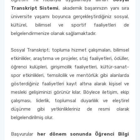
Psikiyatri Hemşireliği Anabilim Dalı Formları
‘’Sahada Çocukla Çalışmak’’ konulu seminer ve
Transkript Sistemi
, akademik başarınızın yanı sıra
atölye çalışması
Halk Sağlığı Hemşireliği Anabilim Dalı
Çocuk Gelişimciler Günü Etkinlikleri Komisyonu
Fakülte Akademik Kurul Raporları
2018 Yılı Etkinlikler
Sınavda Uyulması Gereken Kurallar
Sürekli İyileştirme Plan Formu
üniversite yaşamı boyunca gerçekleştirdiğiniz sosyal,
Halk Sağlığı Hemşireliği Anabilim Dalı Formları
kültürel, bilimsel ve sportif faaliyetleri de
Ders Eşdeğerlik ve Yatay - Dikey Geçiş
Organizasyon Şeması
Kariyer Planlama
Memnuniyet Anketleri
belgelendirmenize olanak sağlamaktadır.
Komisyonu
Genel Intörnlük Dersi
Fakülte Faaliyet Raporları
Akran Yönderliği
Kalite Yönetim Sistemi Revizyon Tablosu
Eğitim Öğretim Koordinasyon Kurulu (EÖKK)
Sosyal Transkript; topluma hizmet çalışmaları, bilimsel
etkinlikler, araştırma ve projeler, staj faaliyetleri, ödüller,
Komisyonlar
Öğrenci Uyum Programı
Düzeltici Önleyici Faaliyetler
Fakülte Tanıtım ve Kariyer Günleri Planlama
öğrenci kulüpleri, girişimcilik faaliyetleri, kültür-sanat-
Komisyonu
Öğrenci Çalıştayları
spor etkinlikleri, temsilcilik ve mentörlük gibi alanlarda
gösterdiğiniz faaliyetleri kayıt altına alarak kişisel ve
Hemşirelik Haftası Etkinlikleri Komisyonu
Değişim Programları
mesleki gelişiminizi görünür kılar. Böylece iletişim, ekip
çalışması, liderlik, toplumsal duyarlılık ve eleştirel
Öğrenci Uyum ve Geliştirme Komisyonu
Sosyal Transkript
düşünme gibi yetkinlikleriniz de resmi olarak
belgelendirilmiş olur.
Ölçme Değerlendirme Komisyonu
Başvurular
her dönem sonunda Öğrenci Bilgi
Program Değerlendirme Komisyonu