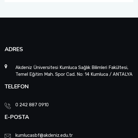
Sıfır Atık Yönetim Sistemi Alt Komisyonu
Sosyal Komite Komisyonu
Sosyal Medya Komisyonu
ADRES
Stratejik Planlama Komisyonu
Akdeniz Üniversitesi Kumluca Sağlık Bilimleri Fakültesi,
Temel Eğitim Mah. Spor Cad. No: 14 Kumluca / ANTALYA
Ulusal/ Uluslararası İlişkiler Koordinatörlüğü
TELEFON
Yemin Töreni Komisyonu
0 242 887 0910
E-POSTA
kumlucasbf@akdeniz.edu.tr