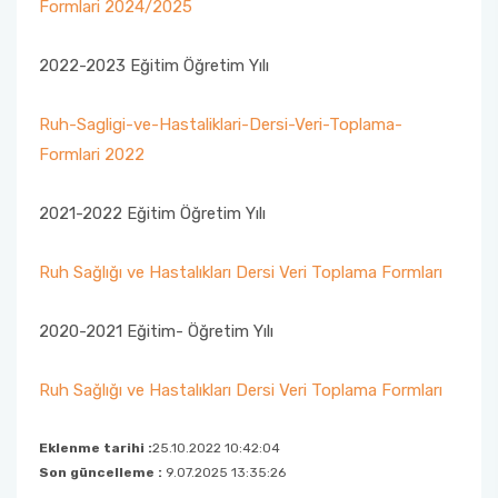
Psikiyatri Hemşireliği Anabilim Dalı Formları
‘’Sahada Çocukla Çalışmak’’ konulu seminer ve
Formlari 2024/2025
atölye çalışması
Halk Sağlığı Hemşireliği Anabilim Dalı
Çocuk Gelişimciler Günü Etkinlikleri Komisyonu
Fakülte Akademik Kurul Raporları
2018 Yılı Etkinlikler
Sınavda Uyulması Gereken Kurallar
Sürekli İyileştirme Plan Formu
Halk Sağlığı Hemşireliği Anabilim Dalı Formları
2022-2023 Eğitim Öğretim Yılı
Ders Eşdeğerlik ve Yatay - Dikey Geçiş
Organizasyon Şeması
Kariyer Planlama
Memnuniyet Anketleri
Komisyonu
Genel Intörnlük Dersi
Ruh-Sagligi-ve-Hastaliklari-Dersi-Veri-Toplama-
Fakülte Faaliyet Raporları
Akran Yönderliği
Kalite Yönetim Sistemi Revizyon Tablosu
Formlari 2022
Eğitim Öğretim Koordinasyon Kurulu (EÖKK)
Komisyonlar
Öğrenci Uyum Programı
Düzeltici Önleyici Faaliyetler
2021-2022 Eğitim Öğretim Yılı
Fakülte Tanıtım ve Kariyer Günleri Planlama
Komisyonu
Öğrenci Çalıştayları
Ruh Sağlığı ve Hastalıkları Dersi Veri Toplama Formları
Hemşirelik Haftası Etkinlikleri Komisyonu
Değişim Programları
2020-2021 Eğitim- Öğretim Yılı
Öğrenci Uyum ve Geliştirme Komisyonu
Sosyal Transkript
Ruh Sağlığı ve Hastalıkları Dersi Veri Toplama Formları
Ölçme Değerlendirme Komisyonu
Eklenme tarihi :
25.10.2022 10:42:04
Son güncelleme :
9.07.2025 13:35:26
Program Değerlendirme Komisyonu