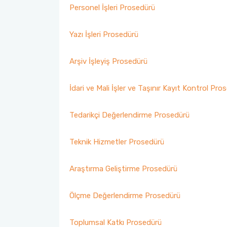
Personel İşleri Prosedürü
Sosyal Komite Komisyonu
Yazı İşleri Prosedürü
Sosyal Medya Komisyonu
Arşiv İşleyiş Prosedürü
Stratejik Planlama Komisyonu
Ulusal/ Uluslararası İlişkiler Koordinatörlüğü
İdari ve Mali İşler ve Taşınır Kayıt Kontrol Pro
Yemin Töreni Komisyonu
Tedarikçi Değerlendirme Prosedürü
Teknik Hizmetler Prosedürü
Araştırma Geliştirme Prosedürü
Ölçme Değerlendirme Prosedürü
Toplumsal Katkı Prosedürü