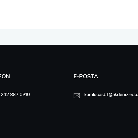
FON
E-POSTA
 242 887 0910
kumlucasbf@akdeniz.edu.