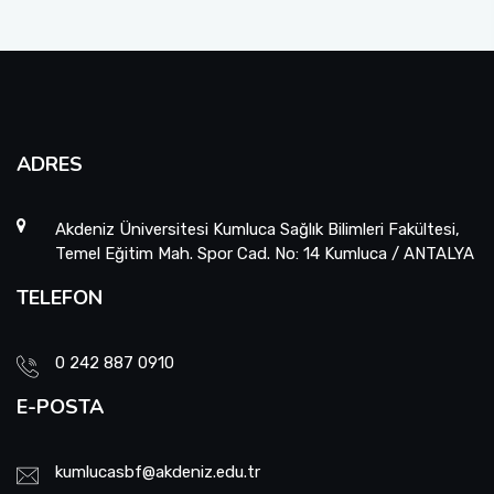
Sıfır Atık Yönetim Sistemi Alt Komisyonu
Sosyal Komite Komisyonu
Sosyal Medya Komisyonu
ADRES
Stratejik Planlama Komisyonu
Akdeniz Üniversitesi Kumluca Sağlık Bilimleri Fakültesi,
Temel Eğitim Mah. Spor Cad. No: 14 Kumluca / ANTALYA
Ulusal/ Uluslararası İlişkiler Koordinatörlüğü
TELEFON
Yemin Töreni Komisyonu
0 242 887 0910
E-POSTA
kumlucasbf@akdeniz.edu.tr