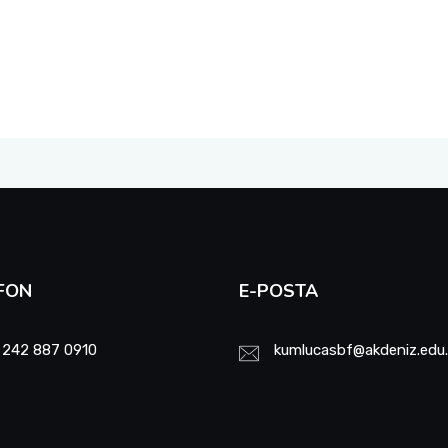
FON
E-POSTA
 242 887 0910
kumlucasbf@akdeniz.edu.