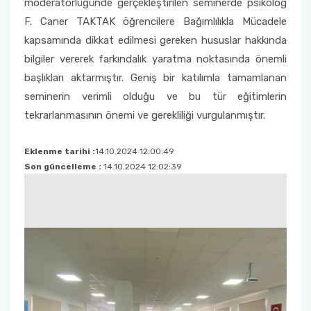
moderatörlüğünde gerçekleştirilen seminerde psikolog
Psikiyatri Hemşireliği Anabilim Dalı Formları
‘’Sahada Çocukla Çalışmak’’ konulu seminer ve
atölye çalışması
F. Caner TAKTAK öğrencilere Bağımlılıkla Mücadele
Halk Sağlığı Hemşireliği Anabilim Dalı
Çocuk Gelişimciler Günü Etkinlikleri Komisyonu
Fakülte Akademik Kurul Raporları
2018 Yılı Etkinlikler
Sınavda Uyulması Gereken Kurallar
Sürekli İyileştirme Plan Formu
Halk Sağlığı Hemşireliği Anabilim Dalı Formları
kapsamında dikkat edilmesi gereken hususlar hakkında
Ders Eşdeğerlik ve Yatay - Dikey Geçiş
bilgiler vererek farkındalık yaratma noktasında önemli
Organizasyon Şeması
Kariyer Planlama
Memnuniyet Anketleri
Komisyonu
Genel Intörnlük Dersi
başlıkları aktarmıştır. Geniş bir katılımla tamamlanan
Fakülte Faaliyet Raporları
Akran Yönderliği
Kalite Yönetim Sistemi Revizyon Tablosu
seminerin verimli olduğu ve bu tür eğitimlerin
Eğitim Öğretim Koordinasyon Kurulu (EÖKK)
tekrarlanmasının önemi ve gerekliliği vurgulanmıştır.
Komisyonlar
Öğrenci Uyum Programı
Düzeltici Önleyici Faaliyetler
Fakülte Tanıtım ve Kariyer Günleri Planlama
Eklenme tarihi :
14.10.2024 12:00:49
Komisyonu
Öğrenci Çalıştayları
Son güncelleme :
14.10.2024 12:02:39
Hemşirelik Haftası Etkinlikleri Komisyonu
Değişim Programları
Öğrenci Uyum ve Geliştirme Komisyonu
Sosyal Transkript
Ölçme Değerlendirme Komisyonu
Program Değerlendirme Komisyonu