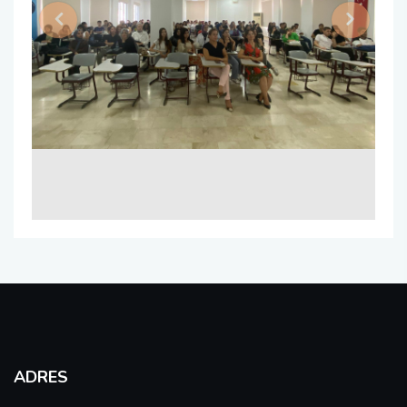
Previous
Next
Sıfır Atık Yönetim Sistemi Alt Komisyonu
Sosyal Komite Komisyonu
Sosyal Medya Komisyonu
Stratejik Planlama Komisyonu
Ulusal/ Uluslararası İlişkiler Koordinatörlüğü
Yemin Töreni Komisyonu
ADRES