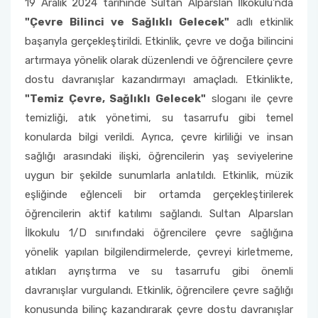
19 Aralık 2024 tarihinde Sultan Alparslan İlkokulu'nda
Psikiyatri Hemşireliği Anabilim Dalı Formları
‘’Sahada Çocukla Çalışmak’’ konulu seminer ve
atölye çalışması
"Çevre Bilinci ve Sağlıklı Gelecek"
adlı etkinlik
Halk Sağlığı Hemşireliği Anabilim Dalı
Çocuk Gelişimciler Günü Etkinlikleri Komisyonu
Fakülte Akademik Kurul Raporları
2018 Yılı Etkinlikler
Sınavda Uyulması Gereken Kurallar
Sürekli İyileştirme Plan Formu
Halk Sağlığı Hemşireliği Anabilim Dalı Formları
başarıyla gerçekleştirildi. Etkinlik, çevre ve doğa bilincini
Ders Eşdeğerlik ve Yatay - Dikey Geçiş
artırmaya yönelik olarak düzenlendi ve öğrencilere çevre
Organizasyon Şeması
Kariyer Planlama
Memnuniyet Anketleri
Komisyonu
Genel Intörnlük Dersi
dostu davranışlar kazandırmayı amaçladı. Etkinlikte,
Fakülte Faaliyet Raporları
Akran Yönderliği
Kalite Yönetim Sistemi Revizyon Tablosu
"Temiz Çevre, Sağlıklı Gelecek"
sloganı ile çevre
Eğitim Öğretim Koordinasyon Kurulu (EÖKK)
temizliği, atık yönetimi, su tasarrufu gibi temel
Komisyonlar
Öğrenci Uyum Programı
Düzeltici Önleyici Faaliyetler
konularda bilgi verildi. Ayrıca, çevre kirliliği ve insan
Fakülte Tanıtım ve Kariyer Günleri Planlama
sağlığı arasındaki ilişki, öğrencilerin yaş seviyelerine
Komisyonu
Öğrenci Çalıştayları
uygun bir şekilde sunumlarla anlatıldı. Etkinlik, müzik
eşliğinde eğlenceli bir ortamda gerçekleştirilerek
Hemşirelik Haftası Etkinlikleri Komisyonu
Değişim Programları
öğrencilerin aktif katılımı sağlandı. Sultan Alparslan
İlkokulu 1/D sınıfındaki öğrencilere çevre sağlığına
Öğrenci Uyum ve Geliştirme Komisyonu
Sosyal Transkript
yönelik yapılan bilgilendirmelerde, çevreyi kirletmeme,
atıkları ayrıştırma ve su tasarrufu gibi önemli
Ölçme Değerlendirme Komisyonu
davranışlar vurgulandı. Etkinlik, öğrencilere çevre sağlığı
konusunda bilinç kazandırarak çevre dostu davranışlar
Program Değerlendirme Komisyonu