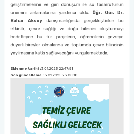
geliştirmelerine ve geri dönüşüm ile su tasarrufunun
Sıfır Atık Yönetim Sistemi Alt Komisyonu
önemini anlamalarına yardımcı oldu.
Öğr. Gör. Dr.
Bahar Aksoy
danışmanlığında gerçekleştirilen bu
Sosyal Komite Komisyonu
etkinlik, çevre sağlığı ve doğa bilincini oluşturmayı
hedefleyen bu tür projelerin, öğrencilerin çevreye
Sosyal Medya Komisyonu
duyarlı bireyler olmalarına ve toplumda çevre bilincinin
yayılmasına katkı sağlayacağını vurgulamaktadır.
Stratejik Planlama Komisyonu
Eklenme tarihi :
3.01.2025 22:47:51
Ulusal/ Uluslararası İlişkiler Koordinatörlüğü
Son güncelleme :
3.01.2025 23:00:18
Yemin Töreni Komisyonu