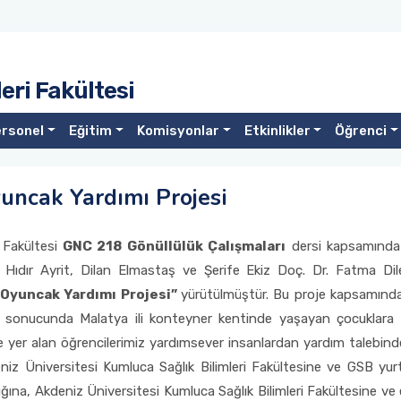
eri Fakültesi
rsonel
Eğitim
Komisyonlar
Etkinlikler
Öğrenci
ncak Yardımı Projesi
i Fakültesi
GNC 218 Gönüllülük Çalışmaları
dersi kapsamında ö
i, Hıdır Ayrit, Dilan Elmastaş ve Şerife Ekiz Doç. Dr. Fatma 
Oyuncak Yardımı Projesi”
yürütülmüştür. Bu proje kapsamında y
r sonucunda Malatya ili konteyner kentinde yaşayan çocuklara y
e yer alan öğrencilerimiz yardımsever insanlardan yardım talebind
niz Üniversitesi Kumluca Sağlık Bilimleri Fakültesine ve GSB yurt
na, Akdeniz Üniversitesi Kumluca Sağlık Bilimleri Fakültesine ve