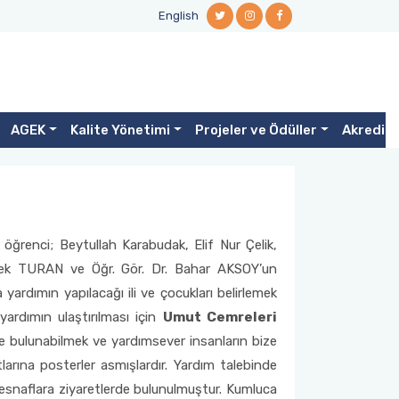
English
AGEK
Kalite Yönetimi
Projeler ve Ödüller
Akredit
ğrenci; Beytullah Karabudak, Elif Nur Çelik,
Dilek TURAN ve Öğr. Gör. Dr. Bahar AKSOY’un
ardımın yapılacağı ili ve çocukları belirlemek
ardımın ulaştırılması için
Umut Cemreleri
e bulunabilmek ve yardımsever insanların bize
larına posterler asmışlardır. Yardım talebinde
 esnaflara ziyaretlerde bulunulmuştur. Kumluca