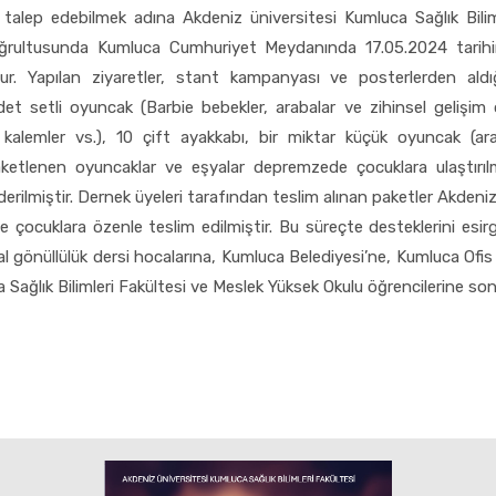
 talep edebilmek adına Akdeniz üniversitesi Kumluca Sağlık Bilim
er doğrultusunda Kumluca Cumhuriyet Meydanında 17.05.2024 tari
r. Yapılan ziyaretler, stant kampanyası ve posterlerden ald
 setli oyuncak (Barbie bebekler, arabalar ve zihinsel gelişim 
alemler vs.), 10 çift ayakkabı, bir miktar küçük oyuncak (ara
. Paketlenen oyuncaklar ve eşyalar depremzede çocuklara ulaştır
rilmiştir. Dernek üyeleri tarafından teslim alınan paketler Akdeniz
ocuklara özenle teslim edilmiştir. Bu süreçte desteklerini es
sal gönüllülük dersi hocalarına, Kumluca Belediyesi’ne, Kumluca Of
Sağlık Bilimleri Fakültesi ve Meslek Yüksek Okulu öğrencilerine so