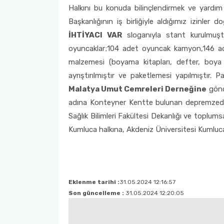
‘’Sahada Çocukla Çalışmak’’ konulu seminer ve atölye
Çocuk Gelişimciler Günü Etkinlikleri Komisyonu
Halkını bu konuda bilinçlendirmek ve yardım
çalışması
Halk Sağlığı Hemşireliği Anabilim Dalı Formları
Fakülte Akademik Kurul Raporları
2018 Yılı Etkinlikler
Sınavda Uyulması Gereken Kurallar
Sürekli İyileştirme Plan Formu
Başkanlığının iş birliğiyle aldığımız izinl
Ders Eşdeğerlik ve Yatay - Dikey Geçiş Komisyonu
İHTİYACI VAR
sloganıyla stant kurulmuştu
Genel Intörnlük Dersi
Organizasyon Şeması
Kariyer Planlama
Memnuniyet Anketleri
oyuncaklar;104 adet oyuncak kamyon,146 adet
Eğitim Öğretim Koordinasyon Kurulu (EÖKK)
malzemesi (boyama kitapları, defter, boya k
Fakülte Faaliyet Raporları
Akran Yönderliği
Kalite Yönetim Sistemi Revizyon Tablosu
ayrıştırılmıştır ve paketlemesi yapılmıştır
Fakülte Tanıtım ve Kariyer Günleri Planlama Komisyonu
Malatya Umut Cemreleri Derneğine
gönde
Komisyonlar
Öğrenci Uyum Programı
Düzeltici Önleyici Faaliyetler
adına Konteyner Kentte bulunan depremzede ç
Hemşirelik Haftası Etkinlikleri Komisyonu
Sağlık Bilimleri Fakültesi Dekanlığı ve toplum
Öğrenci Çalıştayları
Kumluca halkına, Akdeniz Üniversitesi Kumluca 
Öğrenci Uyum ve Geliştirme Komisyonu
Değişim Programları
Ölçme Değerlendirme Komisyonu
Sosyal Transkript
Program Değerlendirme Komisyonu
Eklenme tarihi :
31.05.2024 12:16:57
Son güncelleme :
31.05.2024 12:20:05
Sıfır Atık Yönetim Sistemi Alt Komisyonu