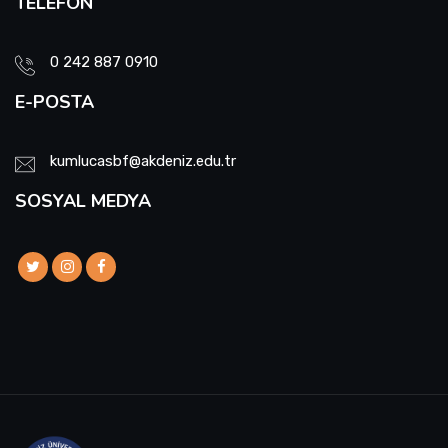
TELEFON
Sıfır Atık Yönetim Sistemi Alt Komisyonu
0 242 887 0910
Sosyal Komite Komisyonu
E-POSTA
Sosyal Medya Komisyonu
kumlucasbf@akdeniz.edu.tr
Stratejik Planlama Komisyonu
SOSYAL MEDYA
Ulusal/ Uluslararası İlişkiler Koordinatörlüğü
Yemin Töreni Komisyonu