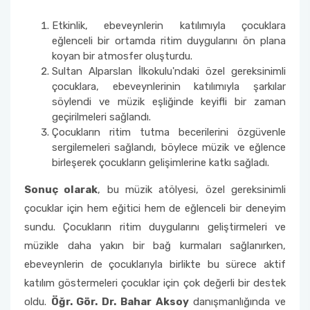
Etkinlik, ebeveynlerin katılımıyla çocuklara
Sıfır Atık Yönetim Sistemi Alt Komisyonu
eğlenceli bir ortamda ritim duygularını ön plana
koyan bir atmosfer oluşturdu.
Sosyal Komite Komisyonu
Sultan Alparslan İlkokulu'ndaki özel gereksinimli
çocuklara, ebeveynlerinin katılımıyla şarkılar
Sosyal Medya Komisyonu
söylendi ve müzik eşliğinde keyifli bir zaman
geçirilmeleri sağlandı.
Çocukların ritim tutma becerilerini özgüvenle
Stratejik Planlama Komisyonu
sergilemeleri sağlandı, böylece müzik ve eğlence
birleşerek çocukların gelişimlerine katkı sağladı.
Ulusal/ Uluslararası İlişkiler Koordinatörlüğü
Sonuç olarak
, bu müzik atölyesi, özel gereksinimli
Yemin Töreni Komisyonu
çocuklar için hem eğitici hem de eğlenceli bir deneyim
sundu. Çocukların ritim duygularını geliştirmeleri ve
müzikle daha yakın bir bağ kurmaları sağlanırken,
ebeveynlerin de çocuklarıyla birlikte bu sürece aktif
katılım göstermeleri çocuklar için çok değerli bir destek
oldu.
Öğr. Gör. Dr. Bahar Aksoy
danışmanlığında ve