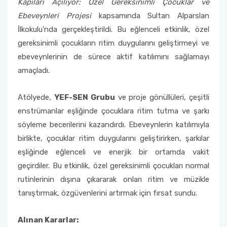
Kapıları Açılıyor: Özel Gereksinimli Çocuklar ve
Psikiyatri Hemşireliği Anabilim Dalı Formları
‘’Sahada Çocukla Çalışmak’’ konulu seminer ve
atölye çalışması
Ebeveynleri Projesi
kapsamında Sultan Alparslan
Halk Sağlığı Hemşireliği Anabilim Dalı
Çocuk Gelişimciler Günü Etkinlikleri Komisyonu
Fakülte Akademik Kurul Raporları
2018 Yılı Etkinlikler
Sınavda Uyulması Gereken Kurallar
Sürekli İyileştirme Plan Formu
Halk Sağlığı Hemşireliği Anabilim Dalı Formları
İlkokulu'nda gerçekleştirildi. Bu eğlenceli etkinlik, özel
Ders Eşdeğerlik ve Yatay - Dikey Geçiş
gereksinimli çocukların ritim duygularını geliştirmeyi ve
Organizasyon Şeması
Kariyer Planlama
Memnuniyet Anketleri
Komisyonu
Genel Intörnlük Dersi
ebeveynlerinin de sürece aktif katılımını sağlamayı
Fakülte Faaliyet Raporları
Akran Yönderliği
Kalite Yönetim Sistemi Revizyon Tablosu
amaçladı.
Eğitim Öğretim Koordinasyon Kurulu (EÖKK)
Komisyonlar
Öğrenci Uyum Programı
Düzeltici Önleyici Faaliyetler
Atölyede,
YEF-SEN Grubu
ve proje gönüllüleri, çeşitli
Fakülte Tanıtım ve Kariyer Günleri Planlama
enstrümanlar eşliğinde çocuklara ritim tutma ve şarkı
Komisyonu
Öğrenci Çalıştayları
söyleme becerilerini kazandırdı. Ebeveynlerin katılımıyla
birlikte, çocuklar ritim duygularını geliştirirken, şarkılar
Hemşirelik Haftası Etkinlikleri Komisyonu
Değişim Programları
eşliğinde eğlenceli ve enerjik bir ortamda vakit
geçirdiler. Bu etkinlik, özel gereksinimli çocukları normal
Öğrenci Uyum ve Geliştirme Komisyonu
Sosyal Transkript
rutinlerinin dışına çıkararak onları ritim ve müzikle
tanıştırmak, özgüvenlerini artırmak için fırsat sundu.
Ölçme Değerlendirme Komisyonu
Alınan Kararlar:
Program Değerlendirme Komisyonu