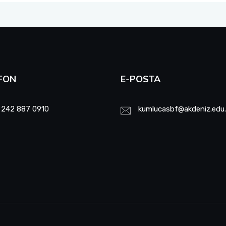
FON
E-POSTA
 242 887 0910
kumlucasbf@akdeniz.edu.