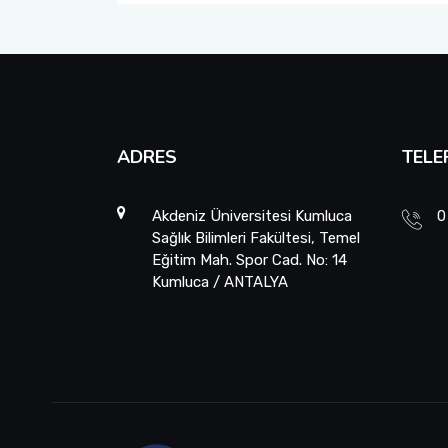
Sosyal Komite Komisyonu
Sosyal Medya Komisyonu
Stratejik Planlama Komisyonu
ADRES
TELE
Ulusal/ Uluslararası İlişkiler Koordinatörlüğü
Akdeniz Üniversitesi Kumluca
0
Yemin Töreni Komisyonu
Sağlık Bilimleri Fakültesi, Temel
Eğitim Mah. Spor Cad. No: 14
Kumluca / ANTALYA