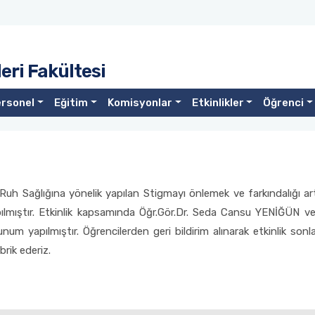
eri Fakültesi
rsonel
Eğitim
Komisyonlar
Etkinlikler
Öğrenci
 Ruh Sağlığına yönelik yapılan Stigmayı önlemek ve farkındalığı a
apılmıştır. Etkinlik kapsamında Öğr.Gör.Dr. Seda Cansu YENİĞÜN v
um yapılmıştır. Öğrencilerden geri bildirim alınarak etkinlik sonl
rik ederiz.