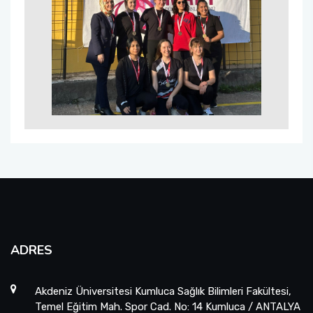
Sıfır Atık Yönetim Sistemi Alt Komisyonu
Sosyal Komite Komisyonu
Sosyal Medya Komisyonu
Stratejik Planlama Komisyonu
Ulusal/ Uluslararası İlişkiler Koordinatörlüğü
Yemin Töreni Komisyonu
ADRES
Akdeniz Üniversitesi Kumluca Sağlık Bilimleri Fakültesi,
Temel Eğitim Mah. Spor Cad. No: 14 Kumluca / ANTALYA