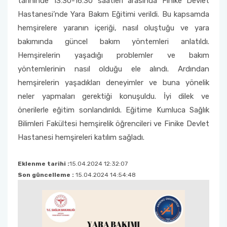
tarihinde 13:30-16:30 saatleri arasında Finike Devlet
Psikiyatri Hemşireliği Anabilim Dalı Formları
‘’Sahada Çocukla Çalışmak’’ konulu seminer ve
Hastanesi’nde Yara Bakım Eğitimi verildi. Bu kapsamda
atölye çalışması
Halk Sağlığı Hemşireliği Anabilim Dalı
Çocuk Gelişimciler Günü Etkinlikleri Komisyonu
Fakülte Akademik Kurul Raporları
2018 Yılı Etkinlikler
Sınavda Uyulması Gereken Kurallar
Sürekli İyileştirme Plan Formu
hemşirelere yaranın içeriği, nasıl oluştuğu ve yara
Halk Sağlığı Hemşireliği Anabilim Dalı Formları
bakımında güncel bakım yöntemleri anlatıldı.
Ders Eşdeğerlik ve Yatay - Dikey Geçiş
Organizasyon Şeması
Kariyer Planlama
Memnuniyet Anketleri
Komisyonu
Genel Intörnlük Dersi
Hemşirelerin yaşadığı problemler ve bakım
yöntemlerinin nasıl olduğu ele alındı. Ardından
Fakülte Faaliyet Raporları
Akran Yönderliği
Kalite Yönetim Sistemi Revizyon Tablosu
Eğitim Öğretim Koordinasyon Kurulu (EÖKK)
hemşirelerin yaşadıkları deneyimler ve buna yönelik
Komisyonlar
Öğrenci Uyum Programı
Düzeltici Önleyici Faaliyetler
neler yapmaları gerektiği konuşuldu. İyi dilek ve
Fakülte Tanıtım ve Kariyer Günleri Planlama
önerilerle eğitim sonlandırıldı. Eğitime Kumluca Sağlık
Komisyonu
Öğrenci Çalıştayları
Bilimleri Fakültesi hemşirelik öğrencileri ve Finike Devlet
Hastanesi hemşireleri katılım sağladı.
Hemşirelik Haftası Etkinlikleri Komisyonu
Değişim Programları
Eklenme tarihi :
15.04.2024 12:32:07
Öğrenci Uyum ve Geliştirme Komisyonu
Sosyal Transkript
Son güncelleme :
15.04.2024 14:54:48
Ölçme Değerlendirme Komisyonu
Program Değerlendirme Komisyonu