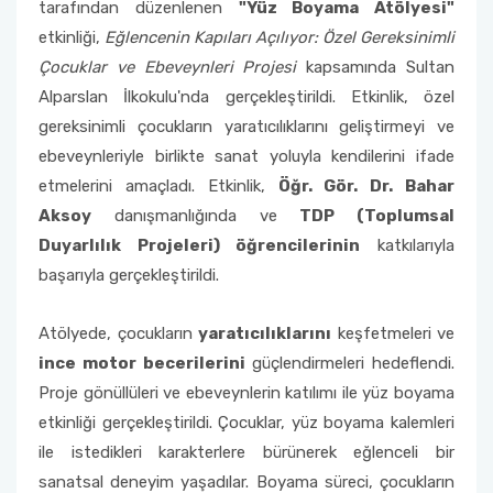
Psikiyatri Hemşireliği Anabilim Dalı Formları
‘’Sahada Çocukla Çalışmak’’ konulu seminer ve
tarafından düzenlenen
"Yüz Boyama Atölyesi"
atölye çalışması
Halk Sağlığı Hemşireliği Anabilim Dalı
Çocuk Gelişimciler Günü Etkinlikleri Komisyonu
etkinliği,
Eğlencenin Kapıları Açılıyor: Özel Gereksinimli
Fakülte Akademik Kurul Raporları
2018 Yılı Etkinlikler
Sınavda Uyulması Gereken Kurallar
Sürekli İyileştirme Plan Formu
Halk Sağlığı Hemşireliği Anabilim Dalı Formları
Çocuklar ve Ebeveynleri Projesi
kapsamında Sultan
Ders Eşdeğerlik ve Yatay - Dikey Geçiş
Organizasyon Şeması
Kariyer Planlama
Memnuniyet Anketleri
Alparslan İlkokulu'nda gerçekleştirildi. Etkinlik, özel
Komisyonu
Genel Intörnlük Dersi
gereksinimli çocukların yaratıcılıklarını geliştirmeyi ve
Fakülte Faaliyet Raporları
Akran Yönderliği
Kalite Yönetim Sistemi Revizyon Tablosu
ebeveynleriyle birlikte sanat yoluyla kendilerini ifade
Eğitim Öğretim Koordinasyon Kurulu (EÖKK)
etmelerini amaçladı. Etkinlik,
Öğr. Gör. Dr. Bahar
Komisyonlar
Öğrenci Uyum Programı
Düzeltici Önleyici Faaliyetler
Aksoy
danışmanlığında ve
TDP (Toplumsal
Fakülte Tanıtım ve Kariyer Günleri Planlama
Duyarlılık Projeleri) öğrencilerinin
katkılarıyla
Komisyonu
Öğrenci Çalıştayları
başarıyla gerçekleştirildi.
Hemşirelik Haftası Etkinlikleri Komisyonu
Değişim Programları
Atölyede, çocukların
yaratıcılıklarını
keşfetmeleri ve
ince motor becerilerini
güçlendirmeleri hedeflendi.
Öğrenci Uyum ve Geliştirme Komisyonu
Sosyal Transkript
Proje gönüllüleri ve ebeveynlerin katılımı ile yüz boyama
etkinliği gerçekleştirildi. Çocuklar, yüz boyama kalemleri
Ölçme Değerlendirme Komisyonu
ile istedikleri karakterlere bürünerek eğlenceli bir
Program Değerlendirme Komisyonu
sanatsal deneyim yaşadılar. Boyama süreci, çocukların