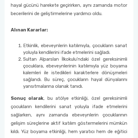
hayal gücünü harekete geçirirken, aynı zamanda motor
Sıfır Atık Yönetim Sistemi Alt Komisyonu
becerilerini de geliştirmelerine yardımcı oldu.
Sosyal Komite Komisyonu
Alınan Kararlar:
Sosyal Medya Komisyonu
Etkinlik, ebeveynlerin katılımıyla, çocukların sanat
yoluyla kendilerini ifade etmelerini sağladı.
Sultan Alparslan İlkokulu'ndaki özel gereksinimli
Stratejik Planlama Komisyonu
çocuklara, ebeveynlerinin katılımıyla yüz boyama
kalemleri ile istedikleri karakterlere dönüşmeleri
Ulusal/ Uluslararası İlişkiler Koordinatörlüğü
sağlandı. Bu süreç, çocukların hayal dünyalarını
yansıtmalarına olanak tanıdı.
Yemin Töreni Komisyonu
Sonuç olarak
, bu atölye etkinliği, özel gereksinimli
çocukların kendilerini sanat yoluyla ifade etmelerini
sağlarken, aynı zamanda ebeveynlerin çocuklarının
gelişim süreçlerine aktif katılım göstermelerini mümkün
kıldı. Yüz boyama etkinliği, hem yaratıcı hem de eğitici