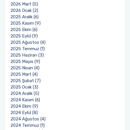
2026 Mart (5)
2026 Ocak (2)
Sıfır Atık Yönetim Sistemi Alt Komisyonu
2025 Aralık (6)
2025 Kasım (9)
Sosyal Komite Komisyonu
2025 Ekim (6)
2025 Eylül (9)
Sosyal Medya Komisyonu
2025 Ağustos (4)
2025 Temmuz (1)
2025 Haziran (3)
Stratejik Planlama Komisyonu
2025 Mayıs (9)
2025 Nisan (4)
Ulusal/ Uluslararası İlişkiler Koordinatörlüğü
2025 Mart (4)
2025 Şubat (7)
Yemin Töreni Komisyonu
2025 Ocak (3)
2024 Aralık (5)
2024 Kasım (6)
2024 Ekim (9)
2024 Eylül (8)
2024 Ağustos (4)
2024 Temmuz (1)