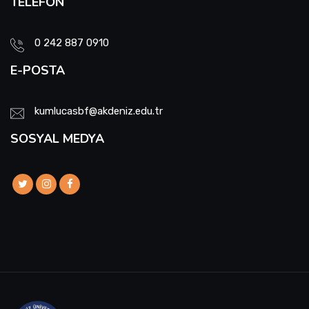
TELEFON
Sıfır Atık Yönetim Sistemi Alt Komisyonu
0 242 887 0910
Sosyal Komite Komisyonu
E-POSTA
Sosyal Medya Komisyonu
kumlucasbf@akdeniz.edu.tr
Stratejik Planlama Komisyonu
SOSYAL MEDYA
Ulusal/ Uluslararası İlişkiler Koordinatörlüğü
Yemin Töreni Komisyonu