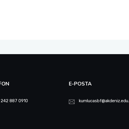
FON
E-POSTA
 242 887 0910
kumlucasbf@akdeniz.edu.