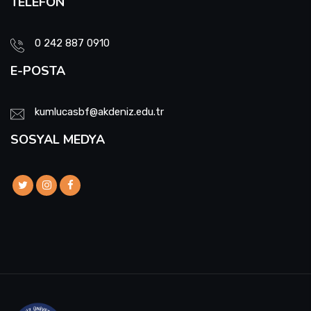
TELEFON
Sıfır Atık Yönetim Sistemi Alt Komisyonu
0 242 887 0910
Sosyal Komite Komisyonu
E-POSTA
Sosyal Medya Komisyonu
kumlucasbf@akdeniz.edu.tr
Stratejik Planlama Komisyonu
SOSYAL MEDYA
Ulusal/ Uluslararası İlişkiler Koordinatörlüğü
Yemin Töreni Komisyonu