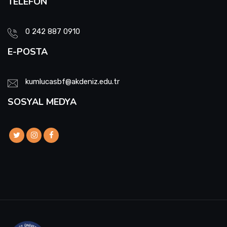
TELEFON
Sıfır Atık Yönetim Sistemi Alt Komisyonu
0 242 887 0910
Sosyal Komite Komisyonu
E-POSTA
Sosyal Medya Komisyonu
kumlucasbf@akdeniz.edu.tr
Stratejik Planlama Komisyonu
SOSYAL MEDYA
Ulusal/ Uluslararası İlişkiler Koordinatörlüğü
Yemin Töreni Komisyonu